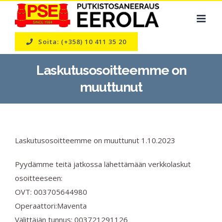
Skip
to
content
Soita: (+358) 10 411 35 20
Laskutusosoitteemme on
muuttunut
Laskutusosoitteemme on muuttunut 1.10.2023
Pyydämme teitä jatkossa lähettämään verkkolaskut
osoitteeseen:
OVT: 003705644980
Operaattori:Maventa
Välittäjän tunnus: 003721291126