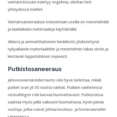
viemäristössäsi esiintyy ongelmia, olethan heti
yhteydessä meihin!
Viemärisaneerauksia toteutetaan useilla eri menetelmillä
ja laadukkaita materiaaleja käyttämällä.
Ahkera ja ammattitaitoinen henkilöstö yhdistettynä
nykyaikaisiin materiaaleihin ja menetelmiin takaa siistin ja
kestävän lopputuloksen nopeasti.
Putkistosaneeraus
Jätevesiviemäreiden kunto olisi hyvä tarkistaa, mikäli
putket ovat yli 30 vuotta vanhat. Putkien vanhetessa
vesivahingon riski kasvaa huomattavasti. Putkistoissa
saattaa myös piillä vaikeasti huomattavia, hyvin pieniä
vuotoja, jotka voivat johtaa kosteus- ja homevaurioihin
rakenteissa.