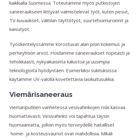
kaikkialla Suomessa. Toteutamme myös putkistojen
saneeraukseen liittyvät valmistelevat työt, kuten p
esut,
TV-kuvaukset, välitilan täyttötyöt, suurtehoimuroinnit ja
kaivutyöt.
Työskentelyssämme korostuvat alan pisin kokemus ja
perheyhtiön arvot. Hoidamme saneeraukset nopeasti ja
tehokkaasti, nykyaikaisinta kalustoa ja uusimpia
teknologioita hyödyntäen. Esimerkiksi sukituksissa
käytämme UV-valolla kovetettavia lasikuitusukkia.
Viemärisaneeraus
Viemäriputkien vanhetessa vesivahinkojen riski kasvaa
huomattavasti. Vesivahinko voi tapahtua täysin
huomaamatta, jolloin myös terveydelle haitalliset
home- ja kosteusvauriot ovat mahdollisia. Mikäli