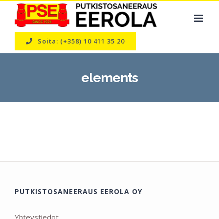
Skip
to
content
Soita: (+358) 10 411 35 20
elements
PUTKISTOSANEERAUS EEROLA OY
Yhteystiedot