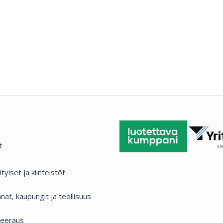
t
ityiset ja kiinteistöt
nat, kaupungit ja teollisuus
eeraus