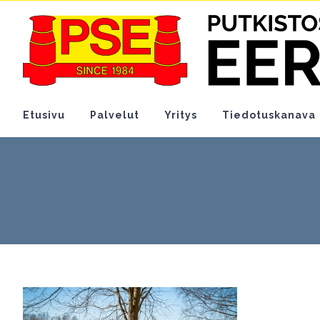
Skip
to
content
Etusivu
Palvelut
Yritys
Tiedotuskanava