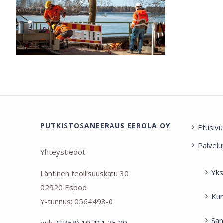
PUTKISTOSANEERAUS EEROLA OY
Etusivu
Palvelu
Yhteystiedot
Yks
Läntinen teollisuuskatu 30
02920 Espoo
Kun
Y-tunnus: 0564498-0
San
puh.
(+358) 10 411 35 20