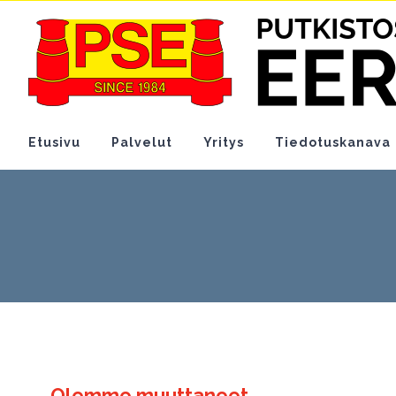
Skip
to
content
Etusivu
Palvelut
Yritys
Tiedotuskanava
Olemme muuttaneet