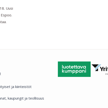
018. Uusi
 Espoo.
ntaa.
t
ityiset ja kiinteistöt
nat, kaupungit ja teollisuus